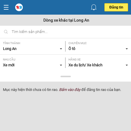
Đăng tin
Dòng xe khác tại Long An
TỈNH THÀNH
CHUYÊN MỤC
Long An
Ô tô
NHU CẦU
HÃNG XE
Xe mới
Xe du lịch/ Xe khách
DÒNG XE
NĂM SẢN XUẤT
Dòng xe khác
Tất cả
Mục này hiện thời chưa có tin rao.
Bấm vào đây
để đăng tin rao của bạn.
GIÁ XE
XUẤT XỨ
Tất cả
Tất cả
HỘP SỐ
Tất cả