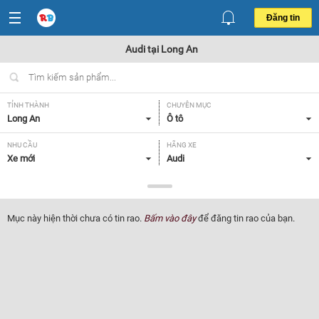
Đăng tin
Audi tại Long An
TỈNH THÀNH
CHUYÊN MỤC
Long An
Ô tô
NHU CẦU
HÃNG XE
Xe mới
Audi
DÒNG XE
NĂM SẢN XUẤT
Tất cả
Tất cả
Mục này hiện thời chưa có tin rao.
Bấm vào đây
để đăng tin rao của bạn.
GIÁ XE
XUẤT XỨ
Tất cả
Tất cả
HỘP SỐ
Tất cả