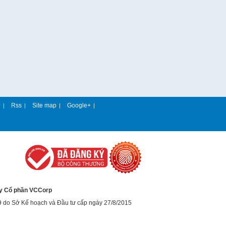
e
Rss
Site map
Google+
|
|
|
|
y Cổ phần VCCorp
9 do Sở Kế hoạch và Đầu tư cấp ngày 27/8/2015