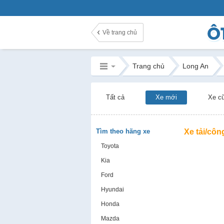
Về trang chủ
Trang chủ
Long An
Tất cả
Xe mới
Xe c
Tìm theo hãng xe
Xe tải/côn
Toyota
Kia
Ford
Hyundai
Honda
Mazda