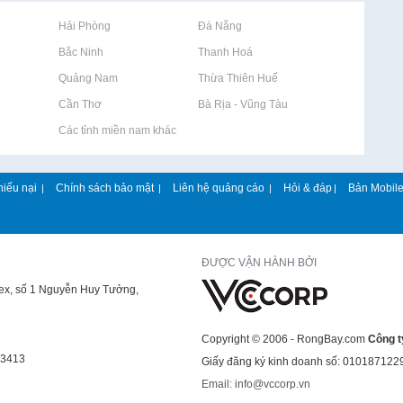
Rao vặt tại Hải Phòng
Rao vặt tại Đà Nẵng
Rao vặt tại Bắc Ninh
Rao vặt tại Thanh Hoá
Rao vặt tại Quảng Nam
Rao vặt tại Thừa Thiên Huế
Rao vặt tại Cần Thơ
Rao vặt tại Bà Rịa - Vũng Tàu
Rao vặt tại Các tỉnh miền nam khác
hiếu nại
Chính sách bảo mật
Liên hệ quảng cáo
Hỏi & đáp
Bản Mobil
|
|
|
|
ĐƯỢC VẬN HÀNH BỞI
lex, số 1 Nguyễn Huy Tưởng,
Copyright © 2006 - RongBay.com
Công t
43413
Giấy đăng ký kinh doanh số: 010187122
Email: info@vccorp.vn