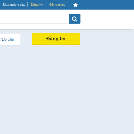
Mua quảng cáo
Đăng ký
Đăng nhập
Đăng tin
 /Đồ chơi