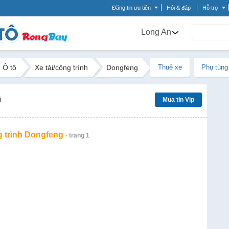
Đăng tin ưu tiên
Hỏi & đáp
Hỗ trợ
Long An
Ô tô
Xe tải/công trình
Dongfeng
Thuê xe
Phụ tùng
ũ
Mua tin Vip
g trình Dongfeng
- trang 1