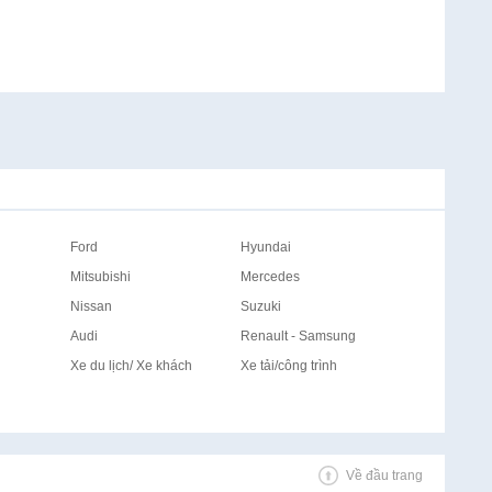
Ford
Hyundai
Mitsubishi
Mercedes
Nissan
Suzuki
Audi
Renault - Samsung
Xe du lịch/ Xe khách
Xe tải/công trình
Về đầu trang