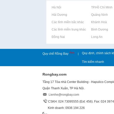
Rao vặt tại Hà Nội
Rao vặt tại TP.Hồ Chí Minh
Rao vặt tại Hải Dương
Rao vặt tại Quảng Ninh
Rao vặt tại Các tỉnh miền bắc khác
Rao vặt tại Khánh Hoà
Rao vặt tại Các tỉnh miền trung khác
Rao vặt tại Bình Dương
Rao vặt tại Đồng Nai
Rao vặt tại Long An
New
Quy định, chính sách k
Quy chế Rồng Bay
|
Tìm kiếm nhanh
Rongbay.com
Tầng 17 Tòa nhà Center Building - Hapulico Comp
Quận Thanh Xuân, TP Hà Nội.
Lienhe@rongbay.com
CSKH: 024 73095555 (Ext: 456). Fax: 024 397
Kinh doanh: 0936 194 226