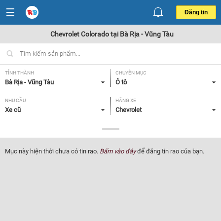
Đăng tin
Chevrolet Colorado tại Bà Rịa - Vũng Tàu
TỈNH THÀNH
CHUYÊN MỤC
Bà Rịa - Vũng Tàu
Ô tô
NHU CẦU
HÃNG XE
Xe cũ
Chevrolet
DÒNG XE
NĂM SẢN XUẤT
Colorado
Tất cả
Mục này hiện thời chưa có tin rao.
Bấm vào đây
để đăng tin rao của bạn.
GIÁ XE
XUẤT XỨ
Tất cả
Tất cả
HỘP SỐ
Tất cả