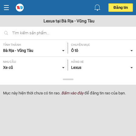
Đăng tin
Lexus tại Bà Rịa - Vũng Tàu
TỈNH THÀNH
CHUYÊN MỤC
Bà Rịa - Vũng Tàu
Ô tô
NHU CẦU
HÃNG XE
Xe cũ
Lexus
DÒNG XE
NĂM SẢN XUẤT
Tất cả
Tất cả
Mục này hiện thời chưa có tin rao.
Bấm vào đây
để đăng tin rao của bạn.
GIÁ XE
XUẤT XỨ
Tất cả
Tất cả
HỘP SỐ
Tất cả