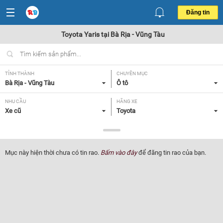
Đăng tin
Toyota Yaris tại Bà Rịa - Vũng Tàu
TỈNH THÀNH
CHUYÊN MỤC
Bà Rịa - Vũng Tàu
Ô tô
NHU CẦU
HÃNG XE
Xe cũ
Toyota
DÒNG XE
NĂM SẢN XUẤT
Yaris
Tất cả
Mục này hiện thời chưa có tin rao.
Bấm vào đây
để đăng tin rao của bạn.
GIÁ XE
XUẤT XỨ
Tất cả
Tất cả
HỘP SỐ
Tất cả