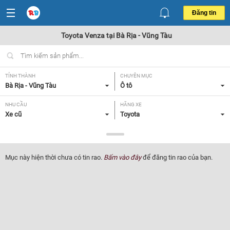
Đăng tin
Toyota Venza tại Bà Rịa - Vũng Tàu
TỈNH THÀNH
CHUYÊN MỤC
Bà Rịa - Vũng Tàu
Ô tô
NHU CẦU
HÃNG XE
Xe cũ
Toyota
DÒNG XE
NĂM SẢN XUẤT
Venza
Tất cả
Mục này hiện thời chưa có tin rao.
Bấm vào đây
để đăng tin rao của bạn.
GIÁ XE
XUẤT XỨ
Tất cả
Tất cả
HỘP SỐ
Tất cả