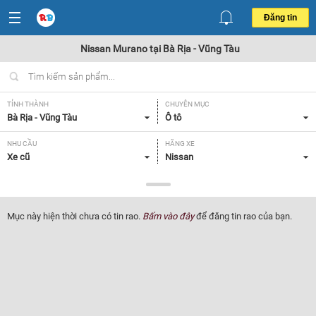
Đăng tin
Nissan Murano tại Bà Rịa - Vũng Tàu
TỈNH THÀNH
CHUYÊN MỤC
Bà Rịa - Vũng Tàu
Ô tô
NHU CẦU
HÃNG XE
Xe cũ
Nissan
DÒNG XE
NĂM SẢN XUẤT
Murano
Tất cả
Mục này hiện thời chưa có tin rao.
Bấm vào đây
để đăng tin rao của bạn.
GIÁ XE
XUẤT XỨ
Tất cả
Tất cả
HỘP SỐ
Tất cả