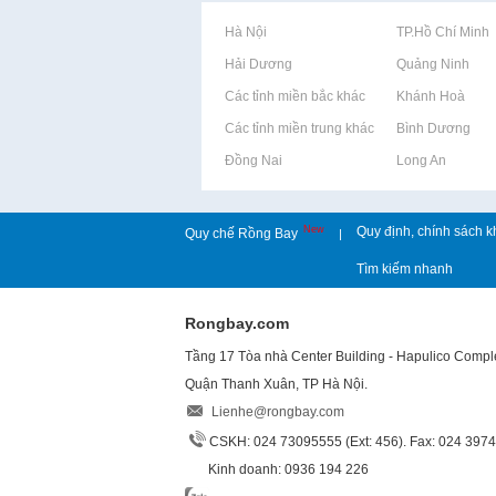
Rao vặt tại Hà Nội
Rao vặt tại TP.Hồ Chí Minh
Rao vặt tại Hải Dương
Rao vặt tại Quảng Ninh
Rao vặt tại Các tỉnh miền bắc khác
Rao vặt tại Khánh Hoà
Rao vặt tại Các tỉnh miền trung khác
Rao vặt tại Bình Dương
Rao vặt tại Đồng Nai
Rao vặt tại Long An
New
Quy định, chính sách k
Quy chế Rồng Bay
|
Tìm kiếm nhanh
Rongbay.com
Tầng 17 Tòa nhà Center Building - Hapulico Comp
Quận Thanh Xuân, TP Hà Nội.
Lienhe@rongbay.com
CSKH: 024 73095555 (Ext: 456). Fax: 024 397
Kinh doanh: 0936 194 226