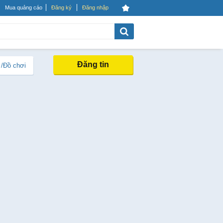
Mua quảng cáo
Đăng ký
Đăng nhập
Đăng tin
 /Đồ chơi