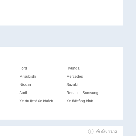
Ford
Hyundai
Mitsubishi
Mercedes
Nissan
Suzuki
Audi
Renault - Samsung
Xe du lịch/ Xe khách
Xe tải/công trình
Về đầu trang