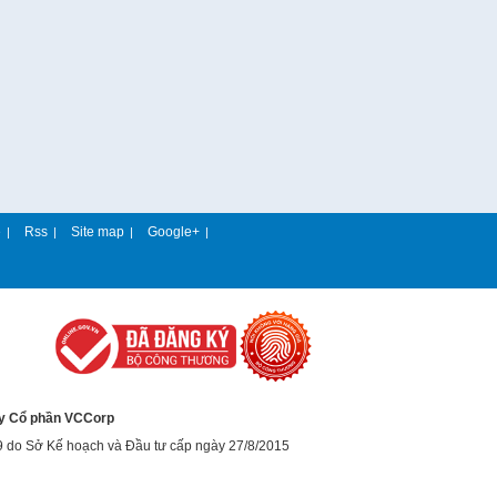
e
Rss
Site map
Google+
|
|
|
|
y Cổ phần VCCorp
9 do Sở Kế hoạch và Đầu tư cấp ngày 27/8/2015