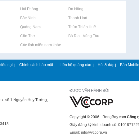
Rao vặt tại Hải Phòng
Rao vặt tại Đà Nẵng
Rao vặt tại Bắc Ninh
Rao vặt tại Thanh Hoá
Rao vặt tại Quảng Nam
Rao vặt tại Thừa Thiên Huế
Rao vặt tại Cần Thơ
Rao vặt tại Bà Rịa - Vũng Tàu
Rao vặt tại Các tỉnh miền nam khác
hiếu nại
Chính sách bảo mật
Liên hệ quảng cáo
Hỏi & đáp
Bản Mobil
|
|
|
|
ĐƯỢC VẬN HÀNH BỞI
lex, số 1 Nguyễn Huy Tưởng,
Copyright © 2006 - RongBay.com
Công t
43413
Giấy đăng ký kinh doanh số: 010187122
Email: info@vccorp.vn