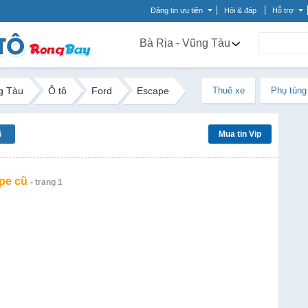
Đăng tin ưu tiên
Hỏi & đáp
Hỗ trợ
Bà Rịa - Vũng Tàu
g Tàu
Ô tô
Ford
Escape
Thuê xe
Phụ tùng
ũ
Mua tin Vip
pe cũ
- trang 1