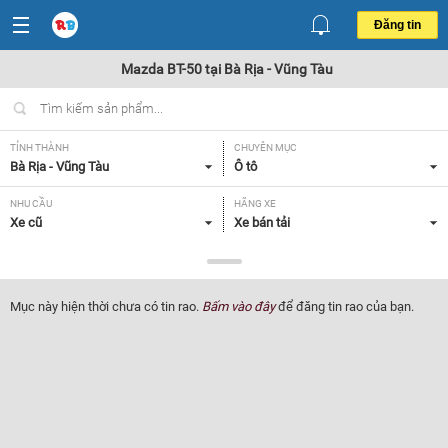
Đăng tin
Mazda BT-50 tại Bà Rịa - Vũng Tàu
TỈNH THÀNH
CHUYÊN MỤC
Bà Rịa - Vũng Tàu
Ô tô
NHU CẦU
HÃNG XE
Xe cũ
Xe bán tải
DÒNG XE
NĂM SẢN XUẤT
Mazda BT-50
Tất cả
Mục này hiện thời chưa có tin rao.
Bấm vào đây
để đăng tin rao của bạn.
GIÁ XE
XUẤT XỨ
Tất cả
Tất cả
HỘP SỐ
Tất cả