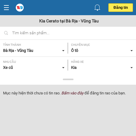
Đăng tin
Kia Cerato tại Bà Rịa - Vũng Tàu
TỈNH THÀNH
CHUYÊN MỤC
Bà Rịa - Vũng Tàu
Ô tô
NHU CẦU
HÃNG XE
Xe cũ
Kia
DÒNG XE
NĂM SẢN XUẤT
Cerato
Tất cả
Mục này hiện thời chưa có tin rao.
Bấm vào đây
để đăng tin rao của bạn.
GIÁ XE
XUẤT XỨ
Tất cả
Tất cả
HỘP SỐ
Tất cả