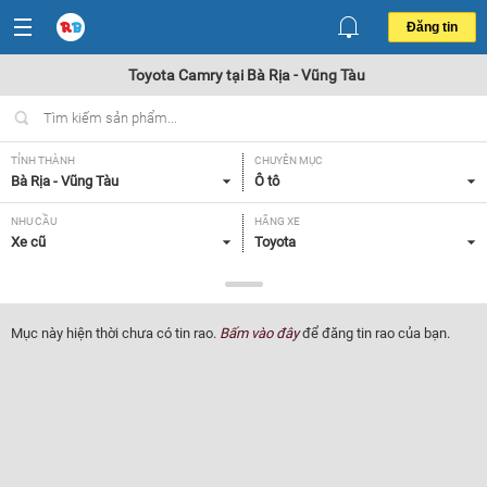
Đăng tin
Toyota Camry tại Bà Rịa - Vũng Tàu
TỈNH THÀNH
CHUYÊN MỤC
Bà Rịa - Vũng Tàu
Ô tô
NHU CẦU
HÃNG XE
Xe cũ
Toyota
DÒNG XE
NĂM SẢN XUẤT
Camry
Tất cả
Mục này hiện thời chưa có tin rao.
Bấm vào đây
để đăng tin rao của bạn.
GIÁ XE
XUẤT XỨ
Tất cả
Tất cả
HỘP SỐ
Tất cả