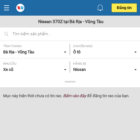
Đăng tin
Nissan 370Z tại Bà Rịa - Vũng Tàu
TỈNH THÀNH
CHUYÊN MỤC
Bà Rịa - Vũng Tàu
Ô tô
NHU CẦU
HÃNG XE
Xe cũ
Nissan
DÒNG XE
NĂM SẢN XUẤT
370Z
Tất cả
Mục này hiện thời chưa có tin rao.
Bấm vào đây
để đăng tin rao của bạn.
GIÁ XE
XUẤT XỨ
Tất cả
Tất cả
HỘP SỐ
Tất cả