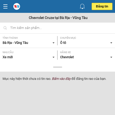
Đăng tin
Chevrolet Cruze tại Bà Rịa - Vũng Tàu
TỈNH THÀNH
CHUYÊN MỤC
Bà Rịa - Vũng Tàu
Ô tô
NHU CẦU
HÃNG XE
Xe mới
Chevrolet
DÒNG XE
NĂM SẢN XUẤT
Cruze
Tất cả
Mục này hiện thời chưa có tin rao.
Bấm vào đây
để đăng tin rao của bạn.
GIÁ XE
XUẤT XỨ
Tất cả
Tất cả
HỘP SỐ
Tất cả