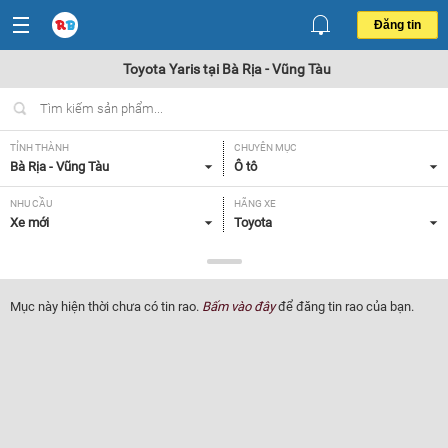
Đăng tin
Toyota Yaris tại Bà Rịa - Vũng Tàu
TỈNH THÀNH
CHUYÊN MỤC
Bà Rịa - Vũng Tàu
Ô tô
NHU CẦU
HÃNG XE
Xe mới
Toyota
DÒNG XE
NĂM SẢN XUẤT
Yaris
Tất cả
Mục này hiện thời chưa có tin rao.
Bấm vào đây
để đăng tin rao của bạn.
GIÁ XE
XUẤT XỨ
Tất cả
Tất cả
HỘP SỐ
Tất cả