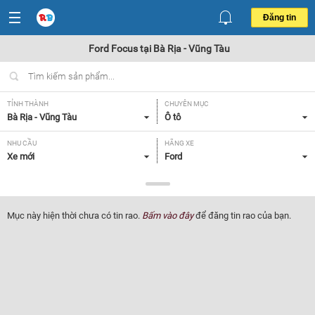
Đăng tin
Ford Focus tại Bà Rịa - Vũng Tàu
TỈNH THÀNH
CHUYÊN MỤC
Bà Rịa - Vũng Tàu
Ô tô
NHU CẦU
HÃNG XE
Xe mới
Ford
DÒNG XE
NĂM SẢN XUẤT
Focus
Tất cả
Mục này hiện thời chưa có tin rao.
Bấm vào đây
để đăng tin rao của bạn.
GIÁ XE
XUẤT XỨ
Tất cả
Tất cả
HỘP SỐ
Tất cả