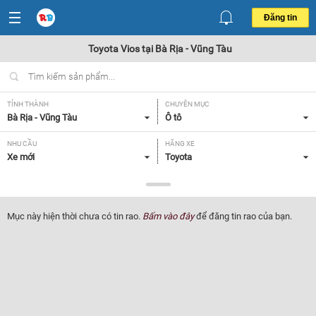
Đăng tin
Toyota Vios tại Bà Rịa - Vũng Tàu
TỈNH THÀNH
CHUYÊN MỤC
Bà Rịa - Vũng Tàu
Ô tô
NHU CẦU
HÃNG XE
Xe mới
Toyota
DÒNG XE
NĂM SẢN XUẤT
Vios
Tất cả
Mục này hiện thời chưa có tin rao.
Bấm vào đây
để đăng tin rao của bạn.
GIÁ XE
XUẤT XỨ
Tất cả
Tất cả
HỘP SỐ
Tất cả