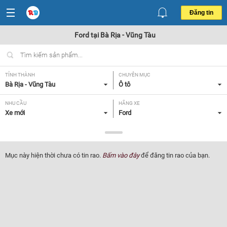
Đăng tin
Ford tại Bà Rịa - Vũng Tàu
TỈNH THÀNH
CHUYÊN MỤC
Bà Rịa - Vũng Tàu
Ô tô
NHU CẦU
HÃNG XE
Xe mới
Ford
DÒNG XE
NĂM SẢN XUẤT
Tất cả
Tất cả
Mục này hiện thời chưa có tin rao.
Bấm vào đây
để đăng tin rao của bạn.
GIÁ XE
XUẤT XỨ
Tất cả
Tất cả
HỘP SỐ
Tất cả