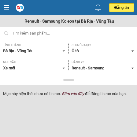
Đăng tin
Renault - Samsung Koleos tại Bà Rịa - Vũng Tàu
TỈNH THÀNH
CHUYÊN MỤC
Bà Rịa - Vũng Tàu
Ô tô
NHU CẦU
HÃNG XE
Xe mới
Renault - Samsung
DÒNG XE
NĂM SẢN XUẤT
Koleos
Tất cả
Mục này hiện thời chưa có tin rao.
Bấm vào đây
để đăng tin rao của bạn.
GIÁ XE
XUẤT XỨ
Tất cả
Tất cả
HỘP SỐ
Tất cả