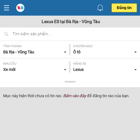
Đăng tin
Lexus ES tại Bà Rịa - Vũng Tàu
TỈNH THÀNH
CHUYÊN MỤC
Bà Rịa - Vũng Tàu
Ô tô
NHU CẦU
HÃNG XE
Xe mới
Lexus
DÒNG XE
NĂM SẢN XUẤT
ES
Tất cả
Mục này hiện thời chưa có tin rao.
Bấm vào đây
để đăng tin rao của bạn.
GIÁ XE
XUẤT XỨ
Tất cả
Tất cả
HỘP SỐ
Tất cả