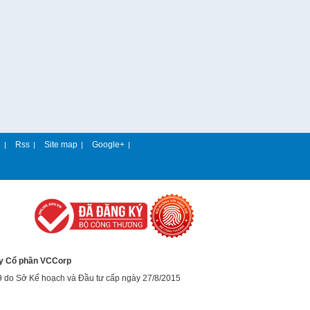
e
Rss
Site map
Google+
|
|
|
|
y Cổ phần VCCorp
9 do Sở Kế hoạch và Đầu tư cấp ngày 27/8/2015