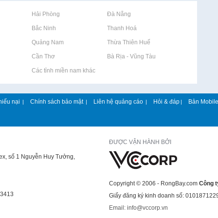
Rao vặt tại Hải Phòng
Rao vặt tại Đà Nẵng
Rao vặt tại Bắc Ninh
Rao vặt tại Thanh Hoá
Rao vặt tại Quảng Nam
Rao vặt tại Thừa Thiên Huế
Rao vặt tại Cần Thơ
Rao vặt tại Bà Rịa - Vũng Tàu
Rao vặt tại Các tỉnh miền nam khác
hiếu nại
Chính sách bảo mật
Liên hệ quảng cáo
Hỏi & đáp
Bản Mobil
|
|
|
|
ĐƯỢC VẬN HÀNH BỞI
lex, số 1 Nguyễn Huy Tưởng,
Copyright © 2006 - RongBay.com
Công t
43413
Giấy đăng ký kinh doanh số: 010187122
Email: info@vccorp.vn