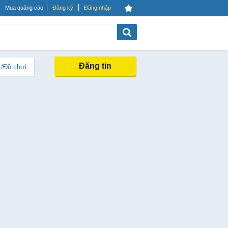
Mua quảng cáo
Đăng ký
Đăng nhập
Đăng tin
 /Đồ chơi