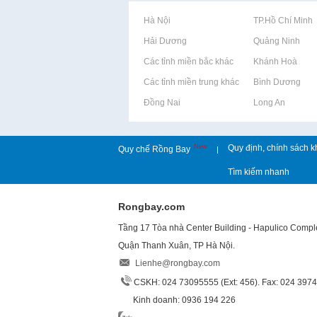
Rao vặt tại Hà Nội
Rao vặt tại TP.Hồ Chí Minh
Rao vặt tại Hải Dương
Rao vặt tại Quảng Ninh
Rao vặt tại Các tỉnh miền bắc khác
Rao vặt tại Khánh Hoà
Rao vặt tại Các tỉnh miền trung khác
Rao vặt tại Bình Dương
Rao vặt tại Đồng Nai
Rao vặt tại Long An
New
Quy định, chính sách k
Quy chế Rồng Bay
|
Tìm kiếm nhanh
Rongbay.com
Tầng 17 Tòa nhà Center Building - Hapulico Comp
Quận Thanh Xuân, TP Hà Nội.
Lienhe@rongbay.com
CSKH: 024 73095555 (Ext: 456). Fax: 024 397
Kinh doanh: 0936 194 226