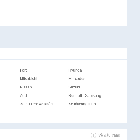
Ford
Hyundai
Mitsubishi
Mercedes
Nissan
Suzuki
Audi
Renault - Samsung
Xe du lịch/ Xe khách
Xe tải/công trình
Về đầu trang