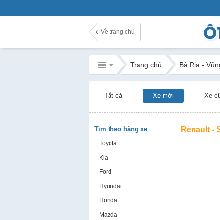
Về trang chủ
Trang chủ
Bà Rịa - Vũn
Tất cả
Xe mới
Xe c
Tìm theo hãng xe
Renault -
Toyota
Kia
Ford
Hyundai
Honda
Mazda