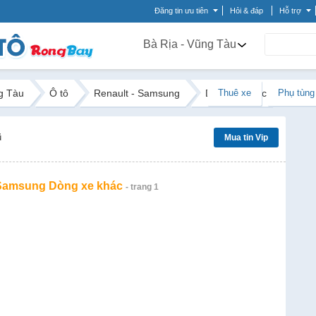
Đăng tin ưu tiên
Hỏi & đáp
Hỗ trợ
Bà Rịa - Vũng Tàu
g Tàu
Ô tô
Renault - Samsung
Dòng xe khác
Thuê xe
Phụ tùng
ũ
Mua tin Vip
 Samsung Dòng xe khác
- trang 1