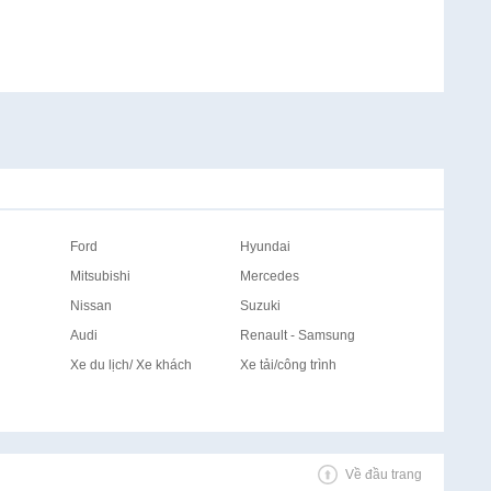
Ford
Hyundai
Mitsubishi
Mercedes
Nissan
Suzuki
Audi
Renault - Samsung
Xe du lịch/ Xe khách
Xe tải/công trình
Về đầu trang