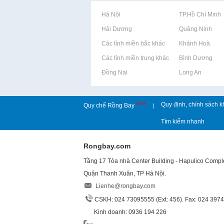
Rao vặt tại Hà Nội
Rao vặt tại TP.Hồ Chí Minh
Rao vặt tại Hải Dương
Rao vặt tại Quảng Ninh
Rao vặt tại Các tỉnh miền bắc khác
Rao vặt tại Khánh Hoà
Rao vặt tại Các tỉnh miền trung khác
Rao vặt tại Bình Dương
Rao vặt tại Đồng Nai
Rao vặt tại Long An
New
Quy định, chính sách k
Quy chế Rồng Bay
|
Tìm kiếm nhanh
Rongbay.com
Tầng 17 Tòa nhà Center Building - Hapulico Comp
Quận Thanh Xuân, TP Hà Nội.
Lienhe@rongbay.com
CSKH: 024 73095555 (Ext: 456). Fax: 024 397
Kinh doanh: 0936 194 226