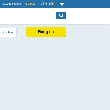
Mua quảng cáo
Đăng ký
Đăng nhập
Đăng tin
 /Đồ chơi