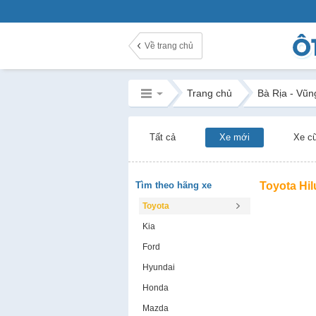
Về trang chủ
Trang chủ
Bà Rịa - Vũn
Tất cả
Xe mới
Xe c
Tìm theo hãng xe
Toyota Hil
Toyota
Kia
Ford
Hyundai
Honda
Mazda