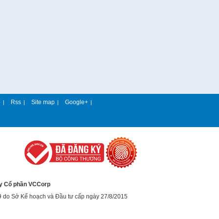
e
Rss
Site map
Google+
|
|
|
|
y Cổ phần VCCorp
9 do Sở Kế hoạch và Đầu tư cấp ngày 27/8/2015