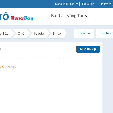
Đăng tin ưu tiên
Hỏi & đáp
Hỗ trợ
Bà Rịa - Vũng Tàu
g Tàu
Ô tô
Toyota
Hilux
Thuê xe
Phụ tùng
ũ
Mua tin Vip
ux
- trang 1