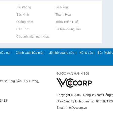
Rao vặt tại Hải Phòng
Rao vặt tại Đà Nẵng
Rao vặt tại Bắc Ninh
Rao vặt tại Thanh Hoá
Rao vặt tại Quảng Nam
Rao vặt tại Thừa Thiên Huế
Rao vặt tại Cần Thơ
Rao vặt tại Bà Rịa - Vũng Tàu
Rao vặt tại Các tỉnh miền nam khác
hiếu nại
Chính sách bảo mật
Liên hệ quảng cáo
Hỏi & đáp
Bản Mobil
|
|
|
|
ĐƯỢC VẬN HÀNH BỞI
lex, số 1 Nguyễn Huy Tưởng,
Copyright © 2006 - RongBay.com
Công t
43413
Giấy đăng ký kinh doanh số: 010187122
Email: info@vccorp.vn