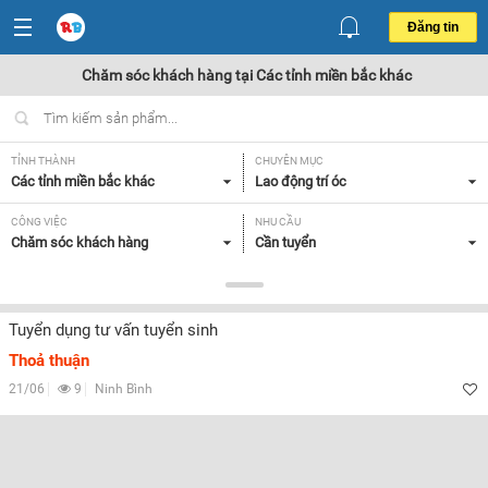
Đăng tin
Chăm sóc khách hàng tại Các tỉnh miền bắc khác
TỈNH THÀNH
CHUYÊN MỤC
Các tỉnh miền bắc khác
Lao động trí óc
CÔNG VIỆC
NHU CẦU
Chăm sóc khách hàng
Cần tuyển
LOẠI HÌNH
Tất cả
Tuyển dụng tư vấn tuyển sinh
Thoả thuận
Lọc
21/06
9
Ninh Bình