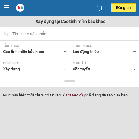
Đăng tin
Xây dựng tại Các tỉnh miền bắc khác
TỈNH THÀNH
CHUYÊN MỤC
Các tỉnh miền bắc khác
Lao động trí óc
CÔNG VIỆC
NHU CẦU
Xây dựng
Cần tuyển
LOẠI HÌNH
Tất cả
Mục này hiện thời chưa có tin rao.
Bấm vào đây
để đăng tin rao của bạn.
Lọc