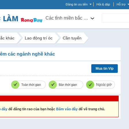
Đăng tin ưu tiên
Hỏi & đáp
Hỗ trợ
Các tỉnh miền bắc khác
bắc khác
Lao động trí óc
Cần tuyển
êm các ngành nghề khác
Mua tin Vip
Ngoài giờ
Toàn thời gian
Bán thời gian
 đây
để đăng tin rao của bạn hoặc
Bấm vào đây
để về trang chủ.