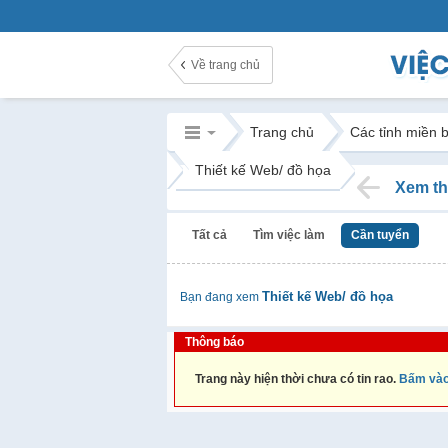
Về trang chủ
Trang chủ
Các tỉnh miền 
Thiết kế Web/ đồ họa
Xem th
Tất cả
Tìm việc làm
Cần tuyển
Thiết kế Web/ đồ họa
Bạn đang xem
Thông báo
Trang này hiện thời chưa có tin rao.
Bấm vào