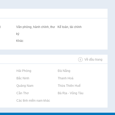
t
Văn phòng, hành chính, thư
Kế toán, tài chính
ký
Khác
Về đầu trang
Rao vặt tại Hải Phòng
Rao vặt tại Đà Nẵng
Rao vặt tại Bắc Ninh
Rao vặt tại Thanh Hoá
Rao vặt tại Quảng Nam
Rao vặt tại Thừa Thiên Huế
Rao vặt tại Cần Thơ
Rao vặt tại Bà Rịa - Vũng Tàu
Rao vặt tại Các tỉnh miền nam khác