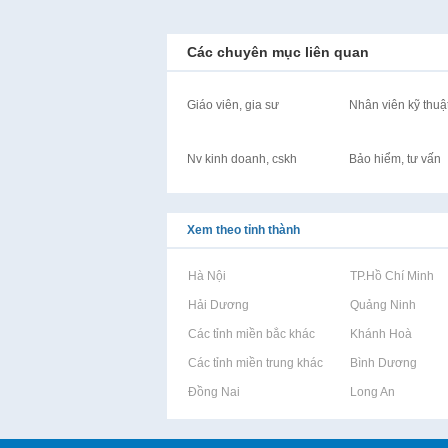
Các chuyên mục liên quan
Giáo viên, gia sư
Nhân viên kỹ thuậ
Nv kinh doanh, cskh
Bảo hiểm, tư vấn
Xem theo tỉnh thành
Rao vặt tại Hà Nội
Rao vặt tại TP.Hồ Chí Minh
Rao vặt tại Hải Dương
Rao vặt tại Quảng Ninh
Rao vặt tại Các tỉnh miền bắc khác
Rao vặt tại Khánh Hoà
Rao vặt tại Các tỉnh miền trung khác
Rao vặt tại Bình Dương
Rao vặt tại Đồng Nai
Rao vặt tại Long An