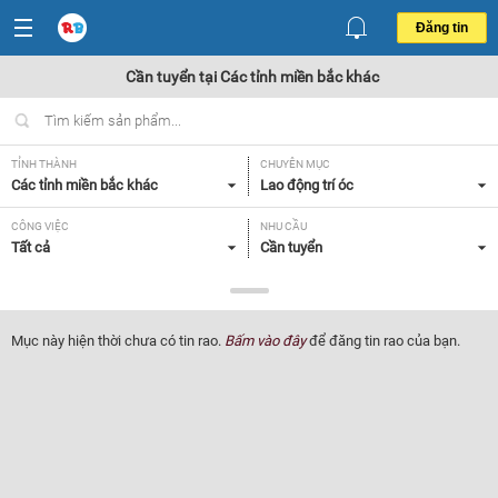
Đăng tin
Cần tuyển tại Các tỉnh miền bắc khác
TỈNH THÀNH
CHUYÊN MỤC
Các tỉnh miền bắc khác
Lao động trí óc
CÔNG VIỆC
NHU CẦU
Tất cả
Cần tuyển
LOẠI HÌNH
Tất cả
Mục này hiện thời chưa có tin rao.
Bấm vào đây
để đăng tin rao của bạn.
Lọc