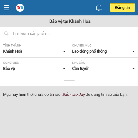
Đăng tin
Bảo vệ tại Khánh Hoà
TỈNH THÀNH
CHUYÊN MỤC
Khánh Hoà
Lao động phổ thông
CÔNG VIỆC
NHU CẦU
Bảo vệ
Cần tuyển
LOẠI HÌNH
Tất cả
Mục này hiện thời chưa có tin rao.
Bấm vào đây
để đăng tin rao của bạn.
Lọc