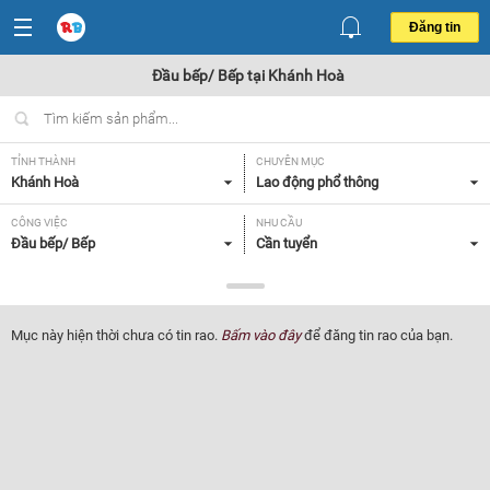
Đăng tin
Đầu bếp/ Bếp tại Khánh Hoà
TỈNH THÀNH
CHUYÊN MỤC
Khánh Hoà
Lao động phổ thông
CÔNG VIỆC
NHU CẦU
Đầu bếp/ Bếp
Cần tuyển
LOẠI HÌNH
Tất cả
Mục này hiện thời chưa có tin rao.
Bấm vào đây
để đăng tin rao của bạn.
Lọc