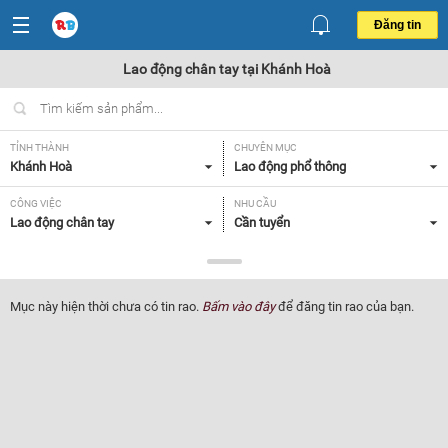
Đăng tin
Lao động chân tay tại Khánh Hoà
TỈNH THÀNH
CHUYÊN MỤC
Khánh Hoà
Lao động phổ thông
CÔNG VIỆC
NHU CẦU
Lao động chân tay
Cần tuyển
LOẠI HÌNH
Tất cả
Mục này hiện thời chưa có tin rao.
Bấm vào đây
để đăng tin rao của bạn.
Lọc