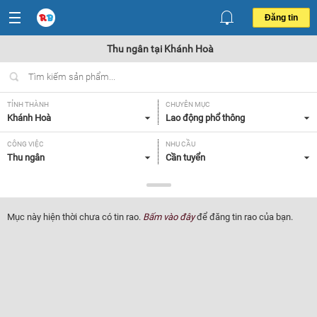
Đăng tin
Thu ngân tại Khánh Hoà
TỈNH THÀNH
CHUYÊN MỤC
Khánh Hoà
Lao động phổ thông
CÔNG VIỆC
NHU CẦU
Thu ngân
Cần tuyển
LOẠI HÌNH
Tất cả
Mục này hiện thời chưa có tin rao.
Bấm vào đây
để đăng tin rao của bạn.
Lọc