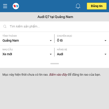
Đăng tin
Audi Q7 tại Quảng Nam
TỈNH THÀNH
CHUYÊN MỤC
Quảng Nam
Ô tô
NHU CẦU
HÃNG XE
Xe mới
Audi
DÒNG XE
NĂM SẢN XUẤT
Q7
Tất cả
Mục này hiện thời chưa có tin rao.
Bấm vào đây
để đăng tin rao của bạn.
GIÁ XE
XUẤT XỨ
Tất cả
Tất cả
HỘP SỐ
Tất cả