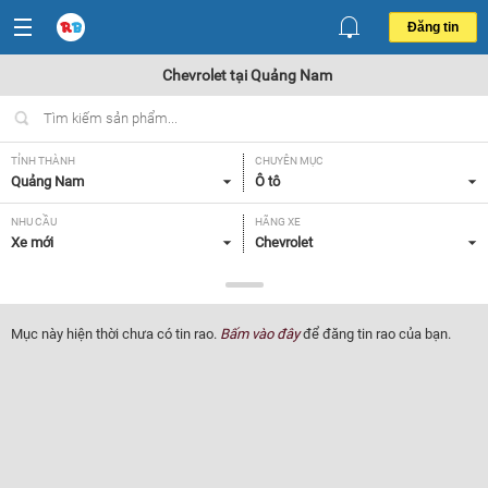
Đăng tin
Chevrolet tại Quảng Nam
TỈNH THÀNH
CHUYÊN MỤC
Quảng Nam
Ô tô
NHU CẦU
HÃNG XE
Xe mới
Chevrolet
DÒNG XE
NĂM SẢN XUẤT
Tất cả
Tất cả
Mục này hiện thời chưa có tin rao.
Bấm vào đây
để đăng tin rao của bạn.
GIÁ XE
XUẤT XỨ
Tất cả
Tất cả
HỘP SỐ
Tất cả