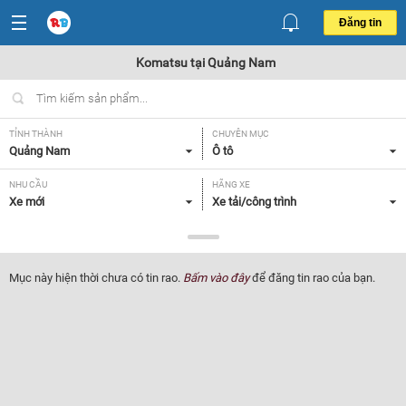
Đăng tin
Komatsu tại Quảng Nam
TỈNH THÀNH
CHUYÊN MỤC
Quảng Nam
Ô tô
NHU CẦU
HÃNG XE
Xe mới
Xe tải/công trình
DÒNG XE
NĂM SẢN XUẤT
Komatsu
Tất cả
Mục này hiện thời chưa có tin rao.
Bấm vào đây
để đăng tin rao của bạn.
GIÁ XE
XUẤT XỨ
Tất cả
Tất cả
HỘP SỐ
Tất cả