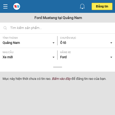
Đăng tin
Ford Mustang tại Quảng Nam
TỈNH THÀNH
CHUYÊN MỤC
Quảng Nam
Ô tô
NHU CẦU
HÃNG XE
Xe mới
Ford
DÒNG XE
NĂM SẢN XUẤT
Mustang
Tất cả
Mục này hiện thời chưa có tin rao.
Bấm vào đây
để đăng tin rao của bạn.
GIÁ XE
XUẤT XỨ
Tất cả
Tất cả
HỘP SỐ
Tất cả