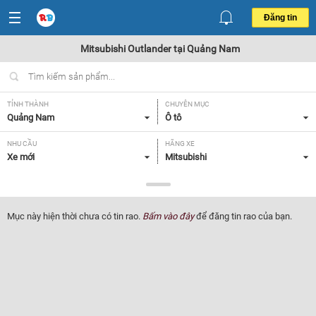
Đăng tin
Mitsubishi Outlander tại Quảng Nam
TỈNH THÀNH
CHUYÊN MỤC
Quảng Nam
Ô tô
NHU CẦU
HÃNG XE
Xe mới
Mitsubishi
DÒNG XE
NĂM SẢN XUẤT
Outlander
Tất cả
Mục này hiện thời chưa có tin rao.
Bấm vào đây
để đăng tin rao của bạn.
GIÁ XE
XUẤT XỨ
Tất cả
Tất cả
HỘP SỐ
Tất cả