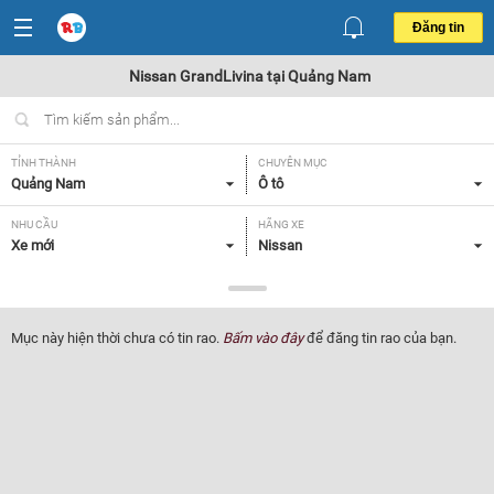
Đăng tin
Nissan GrandLivina tại Quảng Nam
TỈNH THÀNH
CHUYÊN MỤC
Quảng Nam
Ô tô
NHU CẦU
HÃNG XE
Xe mới
Nissan
DÒNG XE
NĂM SẢN XUẤT
GrandLivina
Tất cả
Mục này hiện thời chưa có tin rao.
Bấm vào đây
để đăng tin rao của bạn.
GIÁ XE
XUẤT XỨ
Tất cả
Tất cả
HỘP SỐ
Tất cả