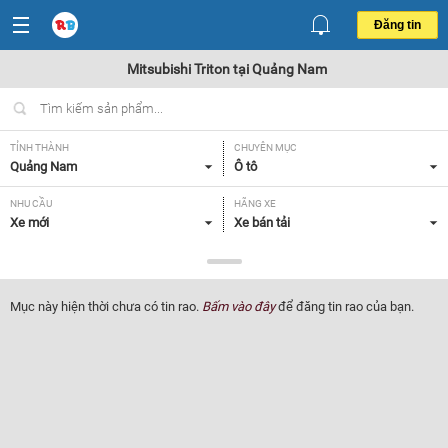
Đăng tin
Mitsubishi Triton tại Quảng Nam
TỈNH THÀNH
CHUYÊN MỤC
Quảng Nam
Ô tô
NHU CẦU
HÃNG XE
Xe mới
Xe bán tải
DÒNG XE
NĂM SẢN XUẤT
Mitsubishi Triton
Tất cả
Mục này hiện thời chưa có tin rao.
Bấm vào đây
để đăng tin rao của bạn.
GIÁ XE
XUẤT XỨ
Tất cả
Tất cả
HỘP SỐ
Tất cả