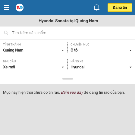
Đăng tin
Hyundai Sonata tại Quảng Nam
TỈNH THÀNH
CHUYÊN MỤC
Quảng Nam
Ô tô
NHU CẦU
HÃNG XE
Xe mới
Hyundai
DÒNG XE
NĂM SẢN XUẤT
Sonata
Tất cả
Mục này hiện thời chưa có tin rao.
Bấm vào đây
để đăng tin rao của bạn.
GIÁ XE
XUẤT XỨ
Tất cả
Tất cả
HỘP SỐ
Tất cả