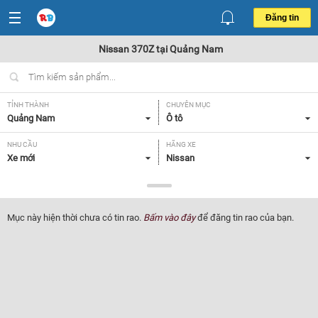
Đăng tin
Nissan 370Z tại Quảng Nam
TỈNH THÀNH
CHUYÊN MỤC
Quảng Nam
Ô tô
NHU CẦU
HÃNG XE
Xe mới
Nissan
DÒNG XE
NĂM SẢN XUẤT
370Z
Tất cả
Mục này hiện thời chưa có tin rao.
Bấm vào đây
để đăng tin rao của bạn.
GIÁ XE
XUẤT XỨ
Tất cả
Tất cả
HỘP SỐ
Tất cả