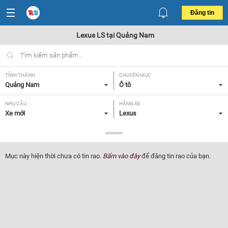
Đăng tin
Lexus LS tại Quảng Nam
TỈNH THÀNH
CHUYÊN MỤC
Quảng Nam
Ô tô
NHU CẦU
HÃNG XE
Xe mới
Lexus
DÒNG XE
NĂM SẢN XUẤT
LS
Tất cả
Mục này hiện thời chưa có tin rao.
Bấm vào đây
để đăng tin rao của bạn.
GIÁ XE
XUẤT XỨ
Tất cả
Tất cả
HỘP SỐ
Tất cả