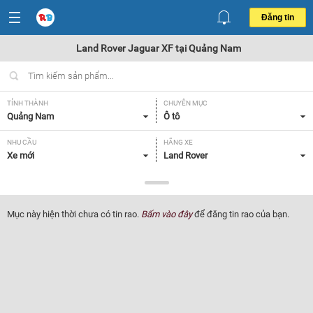
Đăng tin
Land Rover Jaguar XF tại Quảng Nam
TỈNH THÀNH
CHUYÊN MỤC
Quảng Nam
Ô tô
NHU CẦU
HÃNG XE
Xe mới
Land Rover
DÒNG XE
NĂM SẢN XUẤT
Jaguar XF
Tất cả
Mục này hiện thời chưa có tin rao.
Bấm vào đây
để đăng tin rao của bạn.
GIÁ XE
XUẤT XỨ
Tất cả
Tất cả
HỘP SỐ
Tất cả