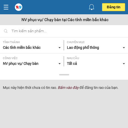
Đăng tin
NV phục vụ/ Chạy bàn tại Các tỉnh miền bắc khác
TỈNH THÀNH
CHUYÊN MỤC
Các tỉnh miền bắc khác
Lao động phổ thông
CÔNG VIỆC
NHU CẦU
NV phục vụ/ Chạy bàn
Tất cả
LOẠI HÌNH
Tất cả
Mục này hiện thời chưa có tin rao.
Bấm vào đây
để đăng tin rao của bạn.
Lọc