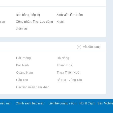
Bán hàng, tiếp thị
Sinh viên làm thêm
gian
Công nhân, Thợ, Lao động
Khác
chân tay
Về đầu trang
Rao vặt tại Hải Phòng
Rao vặt tại Đà Nẵng
Rao vặt tại Bắc Ninh
Rao vặt tại Thanh Hoá
Rao vặt tại Quảng Nam
Rao vặt tại Thừa Thiên Huế
Rao vặt tại Cần Thơ
Rao vặt tại Bà Rịa - Vũng Tàu
Rao vặt tại Các tỉnh miền nam khác
hiếu nại
Chính sách bảo mật
Liên hệ quảng cáo
Hỏi & đáp
Bản Mobil
|
|
|
|