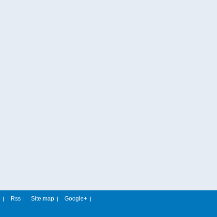
e
Rss
Site map
Google+
|
|
|
|