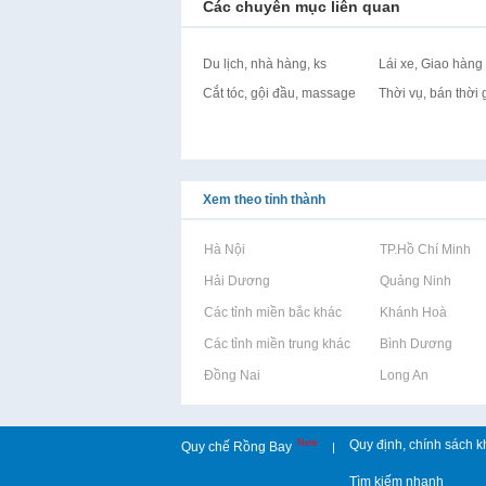
Các chuyên mục liên quan
Du lịch, nhà hàng, ks
Lái xe, Giao hàng
Cắt tóc, gội đầu, massage
Thời vụ, bán thời 
Xem theo tỉnh thành
Rao vặt tại Hà Nội
Rao vặt tại TP.Hồ Chí Minh
Rao vặt tại Hải Dương
Rao vặt tại Quảng Ninh
Rao vặt tại Các tỉnh miền bắc khác
Rao vặt tại Khánh Hoà
Rao vặt tại Các tỉnh miền trung khác
Rao vặt tại Bình Dương
Rao vặt tại Đồng Nai
Rao vặt tại Long An
New
Quy định, chính sách k
Quy chế Rồng Bay
|
Tìm kiếm nhanh