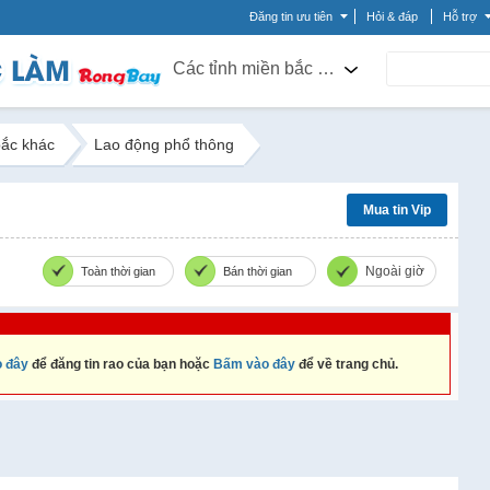
Đăng tin ưu tiên
Hỏi & đáp
Hỗ trợ
Các tỉnh miền bắc khác
bắc khác
Lao động phổ thông
Mua tin Vip
Ngoài giờ
Toàn thời gian
Bán thời gian
 đây
để đăng tin rao của bạn hoặc
Bấm vào đây
để về trang chủ.