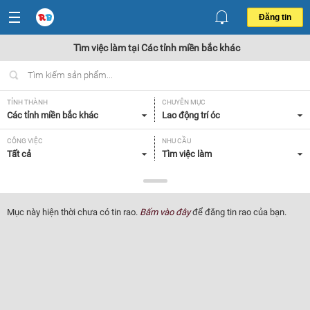
Đăng tin
Tìm việc làm tại Các tỉnh miền bắc khác
TỈNH THÀNH
CHUYÊN MỤC
Các tỉnh miền bắc khác
Lao động trí óc
CÔNG VIỆC
NHU CẦU
Tất cả
Tìm việc làm
LOẠI HÌNH
Tất cả
Mục này hiện thời chưa có tin rao.
Bấm vào đây
để đăng tin rao của bạn.
Lọc