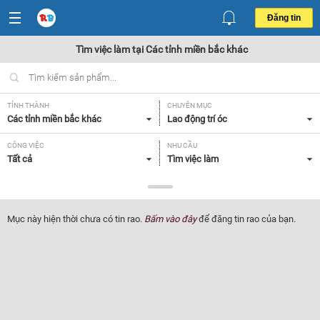
Đăng tin
Tìm việc làm tại Các tỉnh miền bắc khác
TỈNH THÀNH
CHUYÊN MỤC
Các tỉnh miền bắc khác
Lao động trí óc
CÔNG VIỆC
NHU CẦU
Tất cả
Tìm việc làm
LOẠI HÌNH
Tất cả
Mục này hiện thời chưa có tin rao.
Bấm vào đây
để đăng tin rao của bạn.
Lọc