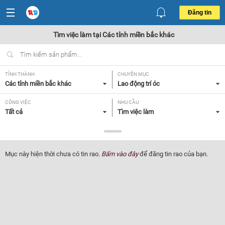
Đăng tin
Tìm việc làm tại Các tỉnh miền bắc khác
TỈNH THÀNH
CHUYÊN MỤC
Các tỉnh miền bắc khác
Lao động trí óc
CÔNG VIỆC
NHU CẦU
Tất cả
Tìm việc làm
LOẠI HÌNH
Tất cả
Mục này hiện thời chưa có tin rao.
Bấm vào đây
để đăng tin rao của bạn.
Lọc