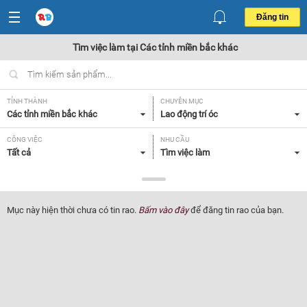
Đăng tin
Tìm việc làm tại Các tỉnh miền bắc khác
TỈNH THÀNH
CHUYÊN MỤC
Các tỉnh miền bắc khác
Lao động trí óc
CÔNG VIỆC
NHU CẦU
Tất cả
Tìm việc làm
LOẠI HÌNH
Tất cả
Mục này hiện thời chưa có tin rao.
Bấm vào đây
để đăng tin rao của bạn.
Lọc