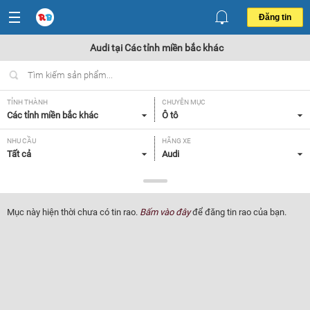
Đăng tin
Audi tại Các tỉnh miền bắc khác
TỈNH THÀNH
CHUYÊN MỤC
Các tỉnh miền bắc khác
Ô tô
NHU CẦU
HÃNG XE
Tất cả
Audi
DÒNG XE
NĂM SẢN XUẤT
Tất cả
Tất cả
Mục này hiện thời chưa có tin rao.
Bấm vào đây
để đăng tin rao của bạn.
GIÁ XE
XUẤT XỨ
Tất cả
Tất cả
HỘP SỐ
Tất cả