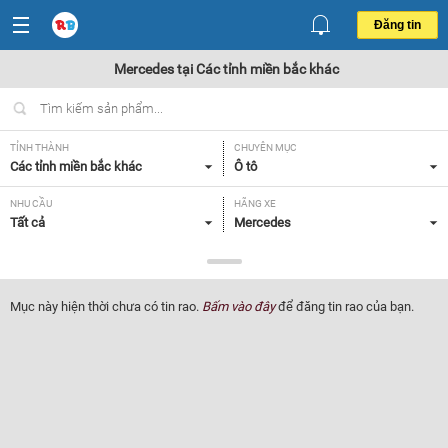
Đăng tin
Mercedes tại Các tỉnh miền bắc khác
TỈNH THÀNH
CHUYÊN MỤC
Các tỉnh miền bắc khác
Ô tô
NHU CẦU
HÃNG XE
Tất cả
Mercedes
DÒNG XE
NĂM SẢN XUẤT
Tất cả
Tất cả
Mục này hiện thời chưa có tin rao.
Bấm vào đây
để đăng tin rao của bạn.
GIÁ XE
XUẤT XỨ
Tất cả
Tất cả
HỘP SỐ
Tất cả