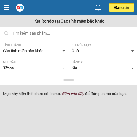
Đăng tin
Kia Rondo tại Các tỉnh miền bắc khác
TỈNH THÀNH
CHUYÊN MỤC
Các tỉnh miền bắc khác
Ô tô
NHU CẦU
HÃNG XE
Tất cả
Kia
DÒNG XE
NĂM SẢN XUẤT
Rondo
Tất cả
Mục này hiện thời chưa có tin rao.
Bấm vào đây
để đăng tin rao của bạn.
GIÁ XE
XUẤT XỨ
Tất cả
Tất cả
HỘP SỐ
Tất cả